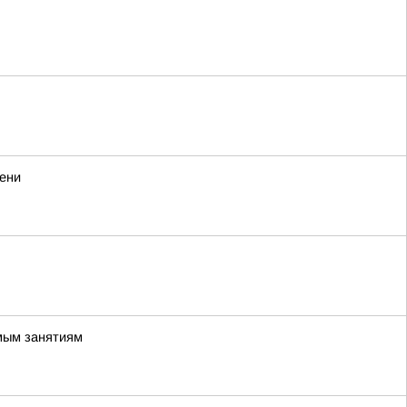
мени
имым занятиям