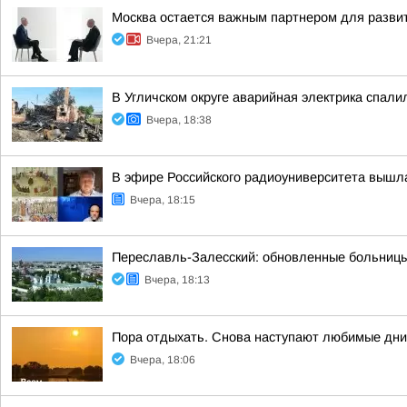
Москва остается важным партнером для разви
Вчера, 21:21
В Угличском округе аварийная электрика спали
Вчера, 18:38
В эфире Российского радиоуниверситета вышл
Вчера, 18:15
Переславль-Залесский: обновленные больницы
Вчера, 18:13
Пора отдыхать. Снова наступают любимые дни,
Вчера, 18:06