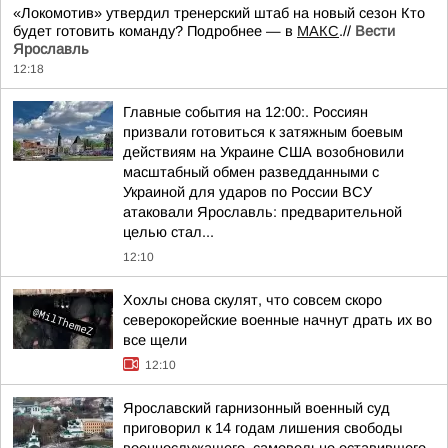
«Локомотив» утвердил тренерский штаб на новый сезон Кто
будет готовить команду? Подробнее — в
МАКС
.//
Вести
Ярославль
12:18
Главные события на 12:00:. Россиян
призвали готовиться к затяжным боевым
действиям на Украине США возобновили
масштабный обмен разведданными с
Украиной для ударов по России ВСУ
атаковали Ярославль: предварительной
целью стал...
12:10
Хохлы снова скулят, что совсем скоро
северокорейские военные начнут драть их во
все щели
12:10
Ярославский гарнизонный военный суд
приговорил к 14 годам лишения свободы