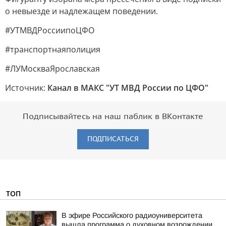
о невыезде и надлежащем поведении.
#УТМВДРоссиипоЦФО
#транспортнаяполиция
#ЛУМоскваЯрославская
Источник:
Канал в МАКС "УТ МВД России по ЦФО"
Подписывайтесь на наш паблик в ВКонтакте
ПОДПИСАТЬСЯ
ТОП
В эфире Российского радиоуниверситета
вышла программа о духовном возрождении