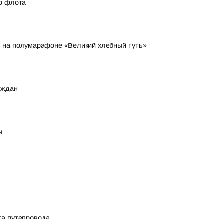
го флота
в на полумарафоне «Великий хлебный путь»
аждан
ы
та путепровода