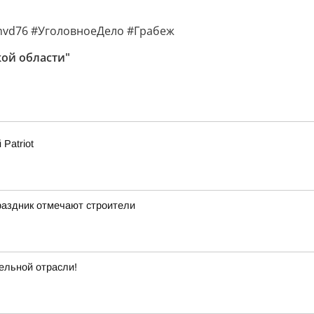
vd76 #УголовноеДело #Грабеж
кой области"
Patriot
аздник отмечают строители
ельной отрасли!