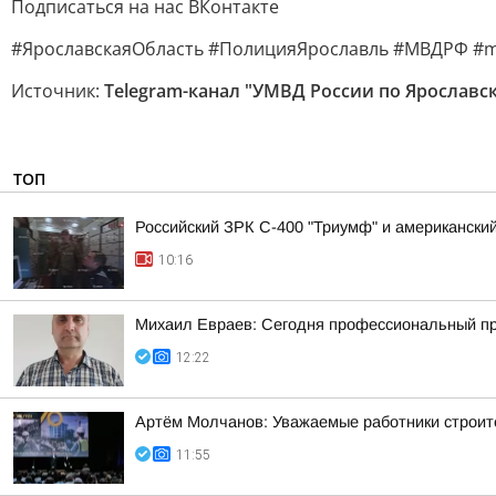
Подписаться на нас ВКонтакте
#ЯрославскаяОбласть #ПолицияЯрославль #МВДРФ #m
Источник:
Telegram-канал "УМВД России по Ярославс
ТОП
Российский ЗРК С-400 "Триумф" и американский 
10:16
Михаил Евраев: Сегодня профессиональный пр
12:22
Артём Молчанов: Уважаемые работники строит
11:55