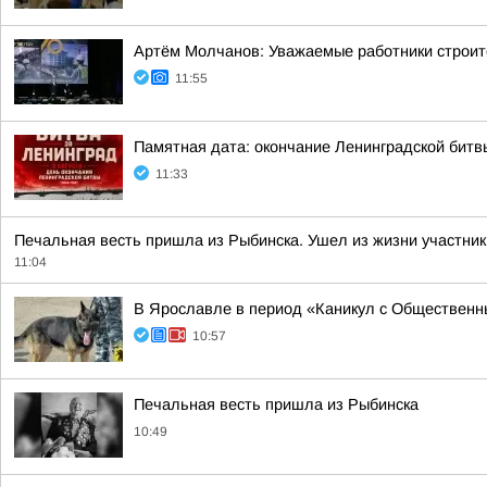
Артём Молчанов: Уважаемые работники строит
11:55
Памятная дата: окончание Ленинградской битв
11:33
Печальная весть пришла из Рыбинска. Ушел из жизни участни
11:04
В Ярославле в период «Каникул с Общественны
10:57
Печальная весть пришла из Рыбинска
10:49