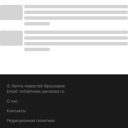
© Лента новостей Ярославля
Email:
info@news-yaroslavl.ru
О нас
Контакты
Редакционная политика