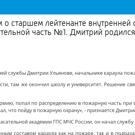
 о старшем лейтенанте внутренней 
тельной часть №1. Дмитрий родился
ней службы Дмитрии Ульянове, начальнике караула пож
сти, там же окончил школу и университет. Решение св
армию, попал по распределению в пожарную часть при в
л, что пойду в пожарную охрану», - признается Дмитри
сательной академии ГПС МЧС России, он начал службу 
чным составом караула как на пожаре, так и в подразд