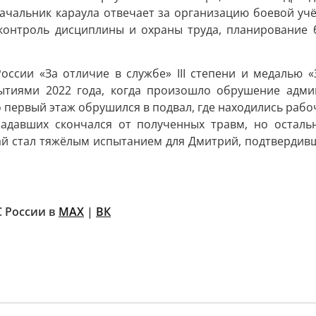
ачальник караула отвечает за организацию боевой учё
контроль дисциплины и охраны труда, планирование 
ссии «За отличие в службе» III степени и медалью «
бытиями 2022 года, когда произошло обрушение адми
о первый этаж обрушился в подвал, где находились рабо
традавших скончался от полученных травм, но остал
ай стал тяжёлым испытанием для Дмитрий, подтвердив
 России в
MAX
|
ВК