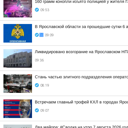
160 грамм конопли изъято полицией у жителя 
09:53
В Ярославской области за прошедшие сутки 6 а
09:09
Ликвидировано возгорание на Ярославском НП
09:36
Стань частью элитного подразделения операт
08:19
Встречаем главный трофей КХЛ в городах Яро
09:07
Два майора: #Сводка на утро 7 августа 2026 го