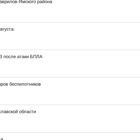
Гаврилов-Ямского района
вгуста:
З после атаки БПЛА
оров беспилотников
славской области
да