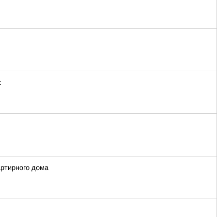
:
артирного дома