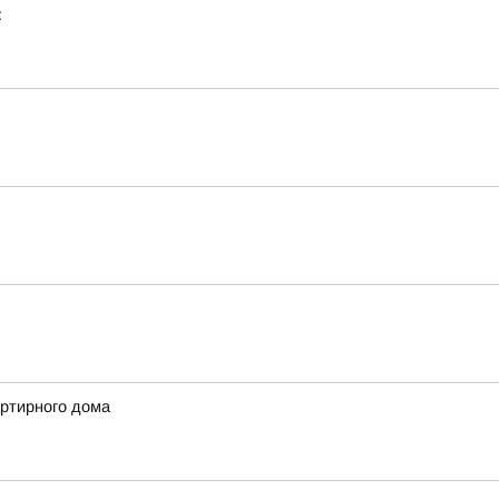
:
артирного дома