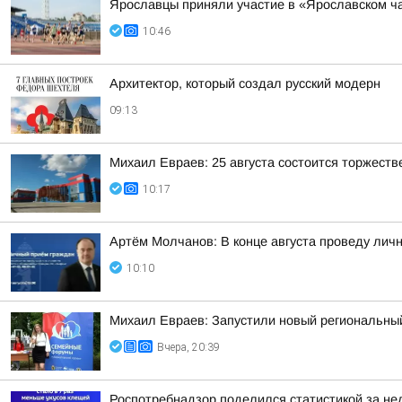
Ярославцы приняли участие в «Ярославском ч
10:46
Архитектор, который создал русский модерн
09:13
Михаил Евраев: 25 августа состоится торжест
10:17
Артём Молчанов: В конце августа проведу лич
10:10
Михаил Евраев: Запустили новый региональн
Вчера, 20:39
Роспотребнадзор поделился статистикой за нед