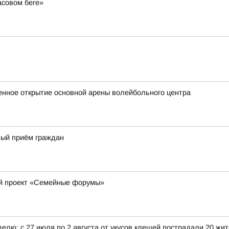
асовом беге»
венное открытие основной арены волейбольного центра
ный приём граждан
ый проект «Семейные форумы»
елю: с 27 июля по 2 августа от укусов клещей пострадали 20 жи