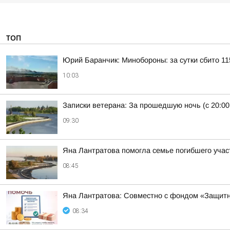
ТОП
Юрий Баранчик: Минобороны: за сутки сбито 1
10:03
Записки ветерана: За прошедшую ночь (с 20:00
09:30
Яна Лантратова помогла семье погибшего уча
08:45
Яна Лантратова: Совместно с фондом «Защитн
08:34