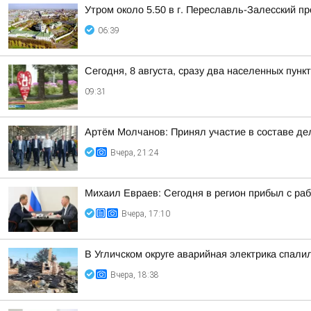
Утром около 5.50 в г. Переславль-Залесский 
06:39
Сегодня, 8 августа, сразу два населенных пун
09:31
Артём Молчанов: Принял участие в составе д
Вчера, 21:24
Михаил Евраев: Сегодня в регион прибыл с р
Вчера, 17:10
В Угличском округе аварийная электрика спали
Вчера, 18:38