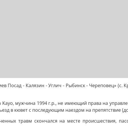
ргиев Посад - Калязин - Углич - Рыбинск - Череповец» (
ayo, мужчина 1994 г.р., не имеющий права на управлени
ъезд в кювет с последующим наездом на препятствие (д
ченных травм скончался на месте происшествия, пас