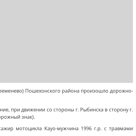
с. Кременево) Пошехонского района произошло дорожно-
е, при движении со стороны г. Рыбинска в сторону г.
орожный знак).
сажир мотоцикла Kayo-мужчина 1996 г.р. с травмами