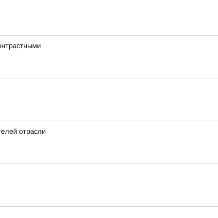
онтрастными
телей отрасли