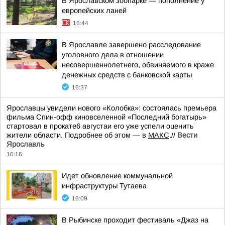
В Ярославском зоопарке — пополнение у
европейских ланей
16:44
В Ярославле завершено расследование
уголовного дела в отношении
несовершеннолетнего, обвиняемого в краже
денежных средств с банковской карты
16:37
Ярославцы увидели нового «Колобка»: состоялась премьера
фильма Спин-офф киновселенной «Последний богатырь»
стартовал в прокате6 августаи его уже успели оценить
жители области. Подробнее об этом — в
МАКС
.//
Вести
Ярославль
16:16
Идет обновление коммунальной
инфраструктуры Тутаева
16:09
В Рыбинске проходит фестиваль «Джаз на