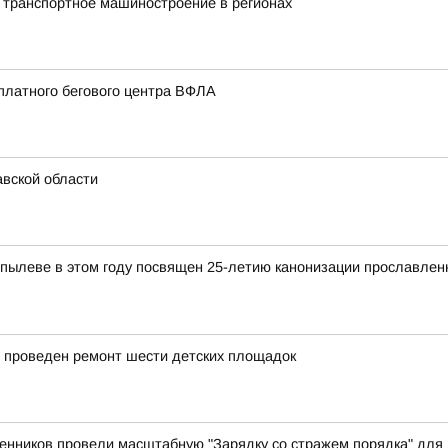
 транспортное машиностроение в регионах
платного бегового центра ВФЛА
авской области
пылеве в этом году посвящен 25-летию канонизации прославлен
 проведен ремонт шести детских площадок
енников провели масштабную "Зарядку со стражем порядка" для 