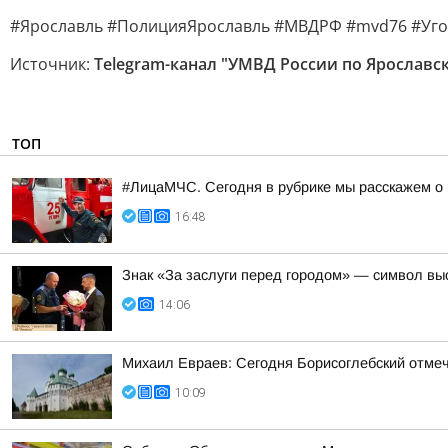
#Ярославль #ПолицияЯрославль #МВДРФ #mvd76 #Уг
Источник:
Telegram-канал "УМВД России по Ярославс
ТОП
#ЛицаМЧС. Сегодня в рубрике мы расскажем о 
16:48
Знак «За заслуги перед городом» — символ вы
14:06
Михаил Евраев: Сегодня Борисоглебский отмеч
10:09