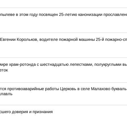
пылеве в этом году посвящен 25-летию канонизации прославлен
Евгении Корольков, водителе пожарной машины 25-й пожарно-сп
мире храм-ротонда с шестнадцатью лепестками, полукруглыми вы
еток
ются противоаварийные работы Церковь в селе Малахово буквал
славль
сшего доверия и признания