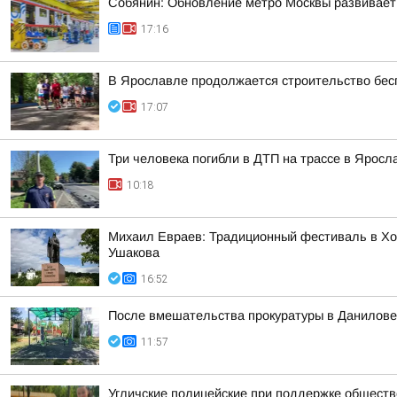
Собянин: Обновление метро Москвы развивает
17:16
В Ярославле продолжается строительство бес
17:07
Три человека погибли в ДТП на трассе в Яросл
10:18
Михаил Евраев: Традиционный фестиваль в Хо
Ушакова
16:52
После вмешательства прокуратуры в Данилове
11:57
Угличские полицейские при поддержке обществ