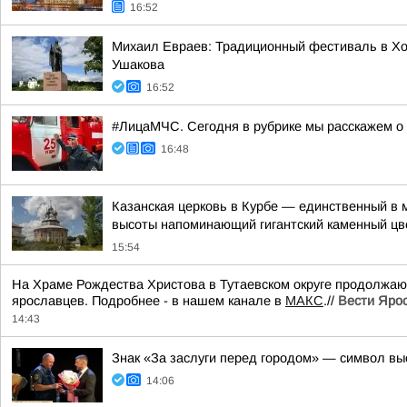
16:52
Михаил Евраев: Традиционный фестиваль в Хо
Ушакова
16:52
#ЛицаМЧС. Сегодня в рубрике мы расскажем о 
16:48
Казанская церковь в Курбе — единственный в 
высоты напоминающий гигантский каменный цв
15:54
На Храме Рождества Христова в Тутаевском округе продолжа
ярославцев. Подробнее - в нашем канале в
МАКС
.//
Вести Яро
14:43
Знак «За заслуги перед городом» — символ вы
14:06