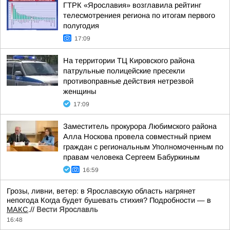
ГТРК «Ярославия» возглавила рейтинг
телесмотрениея региона по итогам первого
полугодия
17:09
На территории ТЦ Кировского района
патрульные полицейские пресекли
противоправные действия нетрезвой
женщины
17:09
Заместитель прокурора Любимского района
Алла Носкова провела совместный прием
граждан с региональным Уполномоченным по
правам человека Сергеем Бабуркиным
16:59
Грозы, ливни, ветер: в Ярославскую область нагрянет
непогода Когда будет бушевать стихия? Подробности — в
МАКС
.//
Вести Ярославль
16:48