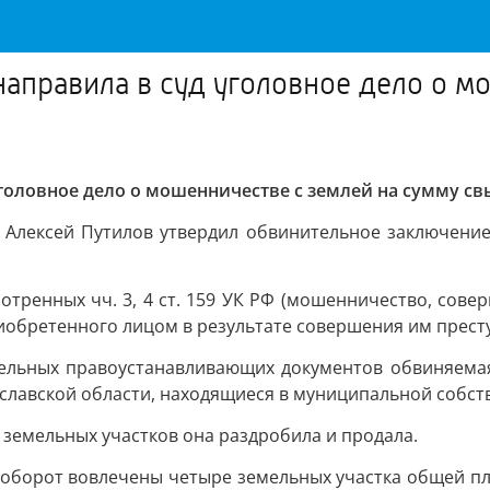
направила в суд уголовное дело о м
головное дело о мошенничестве с землей на сумму св
 Алексей Путилов утвердил обвинительное заключение
тренных чч. 3, 4 ст. 159 УК РФ (мошенничество, соверш
риобретенного лицом в результате совершения им прест
ддельных правоустанавливающих документов обвиняема
ославской области, находящиеся в муниципальной собст
земельных участков она раздробила и продала.
 оборот вовлечены четыре земельных участка общей пл