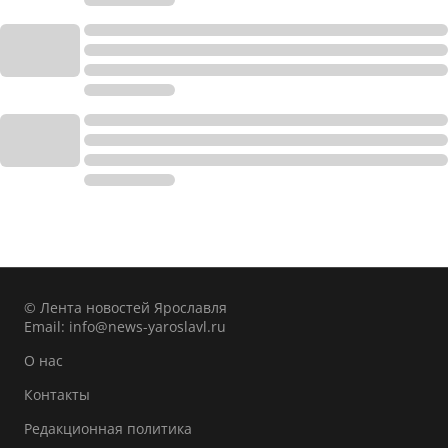
© Лента новостей Ярославля
Email:
info@news-yaroslavl.ru
О нас
Контакты
Редакционная политика