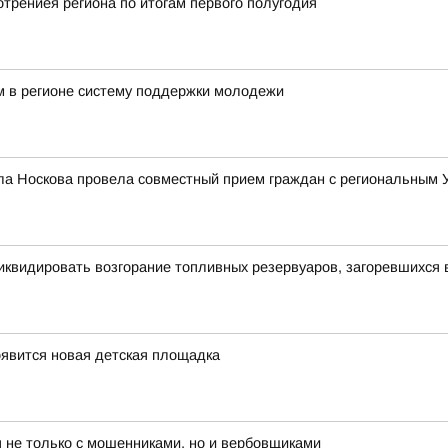
трениея региона по итогам первого полугодия
 в регионе систему поддержки молодежи
ла Носкова провела совместный прием граждан с региональным
иквидировать возгорание топливных резервуаров, загоревшихся 
оявится новая детская площадка
 не только с мошенниками, но и вербовщиками