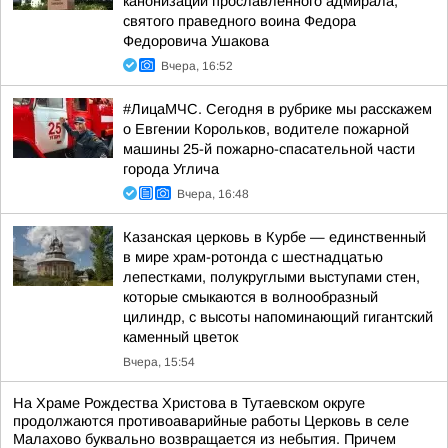
канонизации прославленного адмирала,
святого праведного воина Федора
Федоровича Ушакова
Вчера, 16:52
#ЛицаМЧС. Сегодня в рубрике мы расскажем
о Евгении Корольков, водителе пожарной
машины 25-й пожарно-спасательной части
города Углича
Вчера, 16:48
Казанская церковь в Курбе — единственный
в мире храм-ротонда с шестнадцатью
лепестками, полукруглыми выступами стен,
которые смыкаются в волнообразный
цилиндр, с высоты напоминающий гигантский
каменный цветок
Вчера, 15:54
На Храме Рождества Христова в Тутаевском округе
продолжаются противоаварийные работы Церковь в селе
Малахово буквально возвращается из небытия. Причем