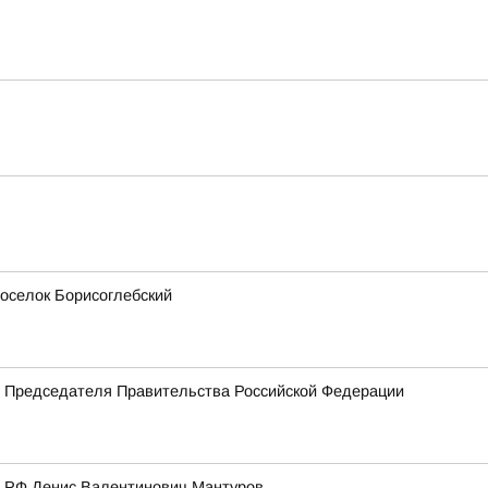
поселок Борисоглебский
м Председателя Правительства Российской Федерации
а РФ Денис Валентинович Мантуров