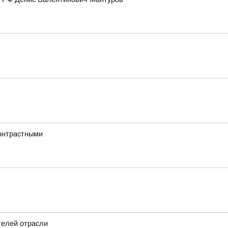
онтрастными
телей отрасли