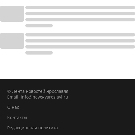
© Лента новостей Ярославля
Email:
info@news-yaroslavl.ru
О нас
Контакты
Редакционная политика