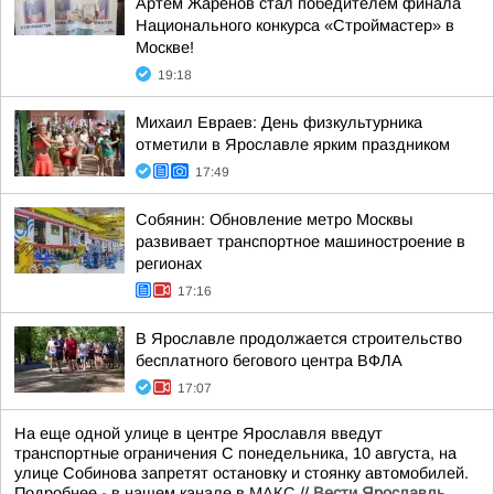
Артем Жаренов стал победителем финала
Национального конкурса «Строймастер» в
Москве!
19:18
Михаил Евраев: День физкультурника
отметили в Ярославле ярким праздником
17:49
Собянин: Обновление метро Москвы
развивает транспортное машиностроение в
регионах
17:16
В Ярославле продолжается строительство
бесплатного бегового центра ВФЛА
17:07
На еще одной улице в центре Ярославля введут
транспортные ограничения С понедельника, 10 августа, на
улице Собинова запретят остановку и стоянку автомобилей.
Подробнее - в нашем канале в
МАКС
.//
Вести Ярославль