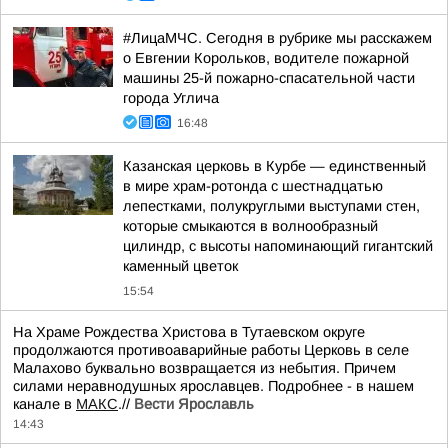
#ЛицаМЧС. Сегодня в рубрике мы расскажем
о Евгении Корольков, водителе пожарной
машины 25-й пожарно-спасательной части
города Углича
16:48
Казанская церковь в Курбе — единственный
в мире храм-ротонда с шестнадцатью
лепестками, полукруглыми выступами стен,
которые смыкаются в волнообразный
цилиндр, с высоты напоминающий гигантский
каменный цветок
15:54
На Храме Рождества Христова в Тутаевском округе
продолжаются противоаварийные работы Церковь в селе
Малахово буквально возвращается из небытия. Причем
силами неравнодушных ярославцев. Подробнее - в нашем
канале в
МАКС
.//
Вести Ярославль
14:43