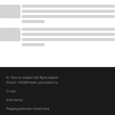
© Лента новостей Ярославля
Email:
info@news-yaroslavl.ru
О нас
Контакты
Редакционная политика