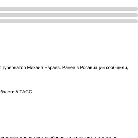
л губернатор Михаил Евраев. Ранее в Росавиации сообщили,
бласти.//
ТАСС
азделения министерства обороны и силовых ведомств по