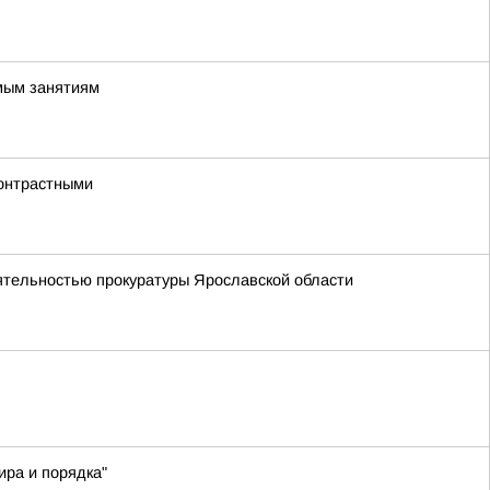
имым занятиям
контрастными
еятельностью прокуратуры Ярославской области
ра и порядка"