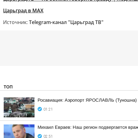
Царьград в МАХ
Источник:
Telegram-канал "Царьград ТВ"
ТОП
Росавиация: Аэропорт ЯРОСЛАВЛЬ (Туношна)
01:21
Михаил Евраев: Наш регион подвергается враж
02:51