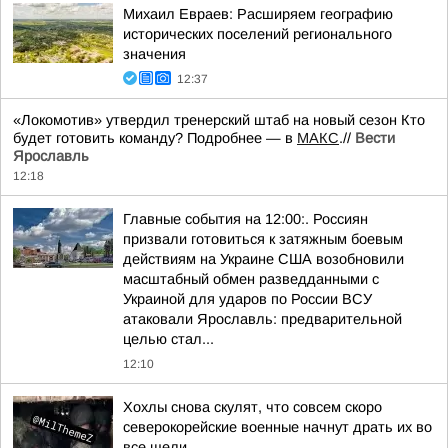
Михаил Евраев: Расширяем географию
исторических поселений регионального
значения
12:37
«Локомотив» утвердил тренерский штаб на новый сезон Кто
будет готовить команду? Подробнее — в
МАКС
.//
Вести
Ярославль
12:18
Главные события на 12:00:. Россиян
призвали готовиться к затяжным боевым
действиям на Украине США возобновили
масштабный обмен разведданными с
Украиной для ударов по России ВСУ
атаковали Ярославль: предварительной
целью стал...
12:10
Хохлы снова скулят, что совсем скоро
северокорейские военные начнут драть их во
все щели