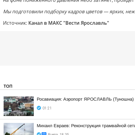
на фоне пониженного давления небо затянет, пройдёт
Мы подготовили подборку кадров цветов — ярких, неж
Источник:
Канал в МАКС "Вести Ярославль"
ТОП
Росавиация: Аэропорт ЯРОСЛАВЛЬ (Туношна)
01:21
Михаил Евраев: Реконструкция трамвайной сет
Вчера, 18:35