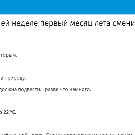
очей неделе первый месяц лета смен
вторым.
на природу.
 должна подвести… разве что немного.
о 22 °С.