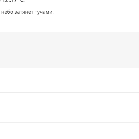
+15…17 °С.
 небо затянет тучами.