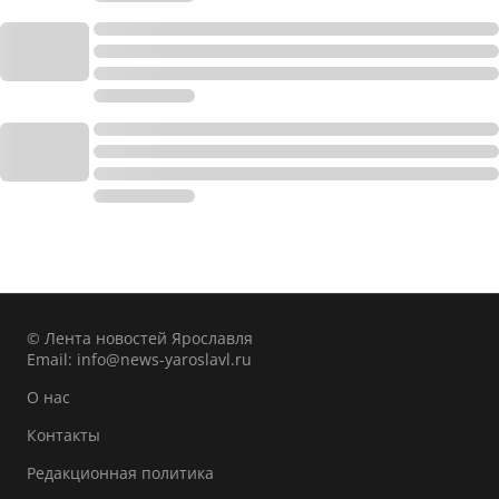
© Лента новостей Ярославля
Email:
info@news-yaroslavl.ru
О нас
Контакты
Редакционная политика