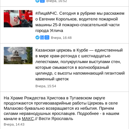
Вчера, 16:52
#ЛицаМЧС. Сегодня в рубрике мы расскажем
о Евгении Корольков, водителе пожарной
машины 25-й пожарно-спасательной части
города Углича
Вчера, 16:48
Казанская церковь в Курбе — единственный
в мире храм-ротонда с шестнадцатью
лепестками, полукруглыми выступами стен,
которые смыкаются в волнообразный
цилиндр, с высоты напоминающий гигантский
каменный цветок
Вчера, 15:54
На Храме Рождества Христова в Тутаевском округе
продолжаются противоаварийные работы Церковь в селе
Малахово буквально возвращается из небытия. Причем
силами неравнодушных ярославцев. Подробнее - в нашем
канале в
МАКС
.//
Вести Ярославль
Вчера, 14:43