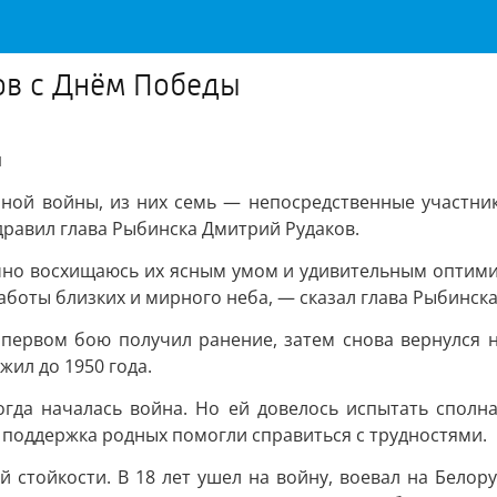
ов с Днём Победы
ы
нной войны, из них семь — непосредственные участни
равил глава Рыбинска Дмитрий Рудаков.
но восхищаюсь их ясным умом и удивительным оптимиз
аботы близких и мирного неба, — сказал глава Рыбинск
 первом бою получил ранение, затем снова вернулся 
жил до 1950 года.
гда началась война. Но ей довелось испытать сполн
 поддержка родных помогли справиться с трудностями.
й стойкости. В 18 лет ушел на войну, воевал на Бело