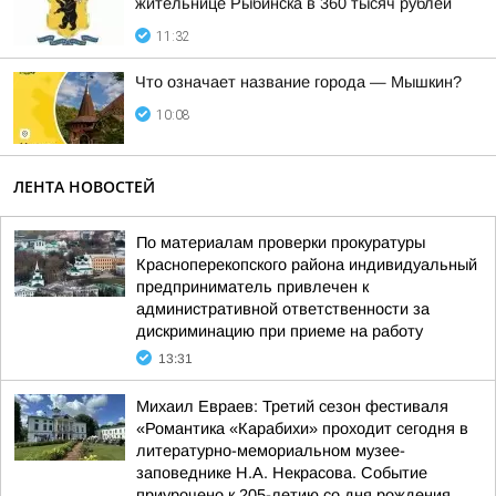
жительнице Рыбинска в 360 тысяч рублей
11:32
Что означает название города — Мышкин?
10:08
ЛЕНТА НОВОСТЕЙ
По материалам проверки прокуратуры
Красноперекопского района индивидуальный
предприниматель привлечен к
административной ответственности за
дискриминацию при приеме на работу
13:31
Михаил Евраев: Третий сезон фестиваля
«Романтика «Карабихи» проходит сегодня в
литературно-мемориальном музее-
заповеднике Н.А. Некрасова. Событие
приурочено к 205-летию со дня рождения