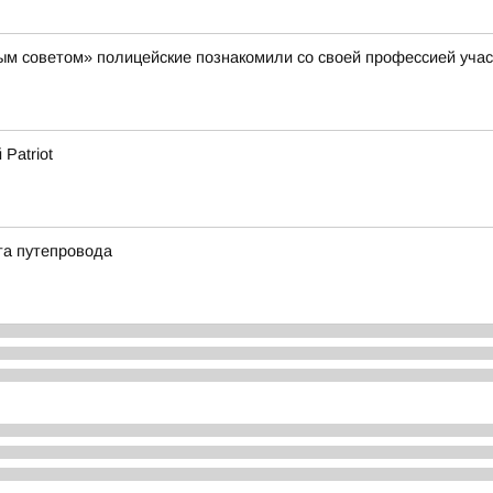
м советом» полицейские познакомили со своей профессией участ
Patriot
та путепровода