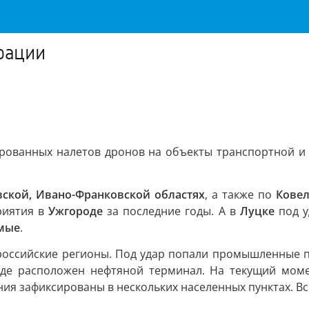
рации
ированных налетов дронов на объекты транспортной и 
вской, Ивано-Франковской областях
, а также по
Кове
риятия в
Ужгороде
за последние годы. А в
Луцке
под у
мые
.
российские регионы. Под удар попали промышленные 
 где расположен нефтяной терминал. На текущий мом
я зафиксированы в нескольких населенных пунктах. Все