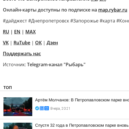
Онлайн-карты доступны по подписке на
map.rybar.ru
#дайджест #Днепропетровск #Запорожье #карта #Кон
RU
|
EN
|
MAX
VK
|
RuTube
|
ОК
|
Дзен
Поддержать нас
Источник:
Telegram-канал "Рыбарь"
ТОП
Артём Молчанов: В Петропавловском парке вн
Вчера, 20:21
Спустя 32 года в Петропавловском парке внов