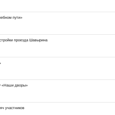
лебном пути»
астройки проезда Шавырина
ь
у «Наши дворы»
яч участников