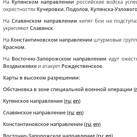
На
Купянском направлении
российские войска успе
окрестностях
Кучеровки
,
Подолов
,
Купянска-Узловог
На
Славянском направлении
кипят бои на подступа
укрепляют
Славянск
.
На
Константиновском направлении
штурмовые группы
Красном
.
На
Восточно-Запорожском направлении
идут ожест
Воздвижевке
и атакует
Рождественское
.
Карты в высоком разрешении:
Обстановка в зоне специальной военной операции (
Купянское направление (
ru
;
en
)
Славянское направление (
ru
;
en
)
Константиновское направление (
ru
;
en
)
Восточно-Запорожское направление (
ru
;
en
)