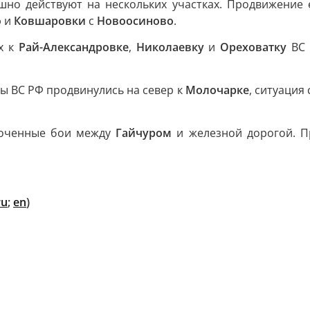
шно действуют на нескольких участках. Продвижение 
о
и
Ковшаровки
с
Новоосиново
.
х к
Рай-Александровке
,
Николаевку
и
Ореховатку
ВС 
 ВС РФ продвинулись на север к
Молочарке
, ситуация
оченные бои между
Гайчуром
и железной дорогой. П
ru
;
en
)