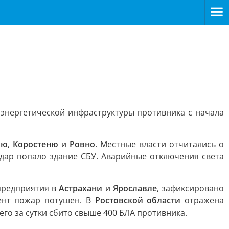
энергетической инфраструктуры противника с начала
лю
,
Коростеню
и
Ровно
. Местные власти отчитались о
дар попало здание СБУ. Аварийные отключения света
предприятия в
Астрахани
и
Ярославле
, зафиксировано
ент пожар потушен. В
Ростовской области
отражена
го за сутки сбито свыше 400 БЛА противника.