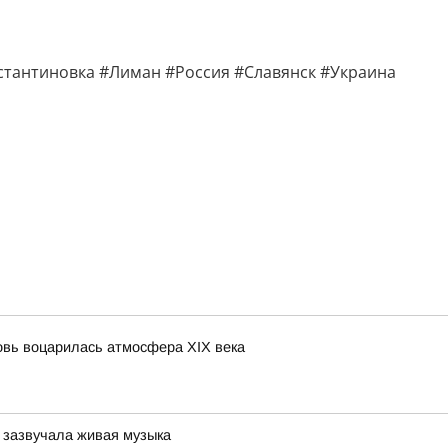
стантиновка #Лиман #Россия #Славянск #Украина
овь воцарилась атмосфера XIX века
ь зазвучала живая музыка