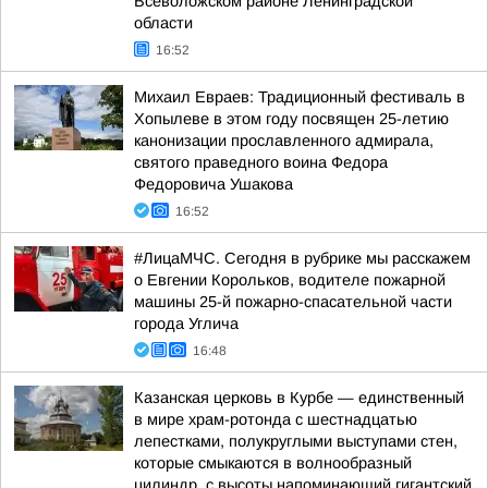
Всеволожском районе Ленинградской
области
16:52
Михаил Евраев: Традиционный фестиваль в
Хопылеве в этом году посвящен 25-летию
канонизации прославленного адмирала,
святого праведного воина Федора
Федоровича Ушакова
16:52
#ЛицаМЧС. Сегодня в рубрике мы расскажем
о Евгении Корольков, водителе пожарной
машины 25-й пожарно-спасательной части
города Углича
16:48
Казанская церковь в Курбе — единственный
в мире храм-ротонда с шестнадцатью
лепестками, полукруглыми выступами стен,
которые смыкаются в волнообразный
цилиндр, с высоты напоминающий гигантский