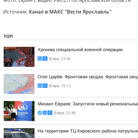
Фото: скрин с видео УФССП по Ярославской области
Источник:
Канал в МАКС "Вести Ярославль"
ТОП
Хроника специальной военной операции
Вчера, 23:36
Олег Царёв: Фронтовая сводка. Фронтовая свод
Вчера, 19:13
Михаил Евраев: Запустили новый региональн
Вчера, 20:39
На территории ТЦ Кировского района патруль