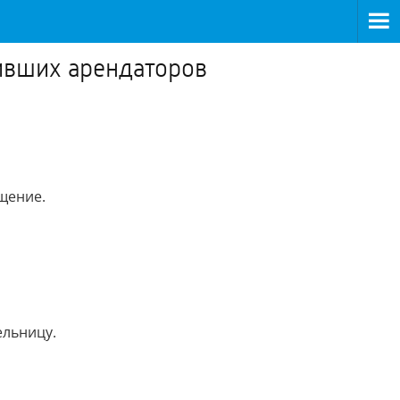
тивших арендаторов
щение.
ельницу.