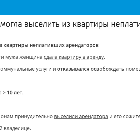
е могла выселить из квартиры непла
 из квартиры неплативших арендаторов
рти мужа женщина
сдала квартиру в аренду
.
 коммунальные услуги и
отказывался освобождать
поме
а
> 10 лет.
йонам принудительно
выселили арендатора
и его сожит
й владелице.