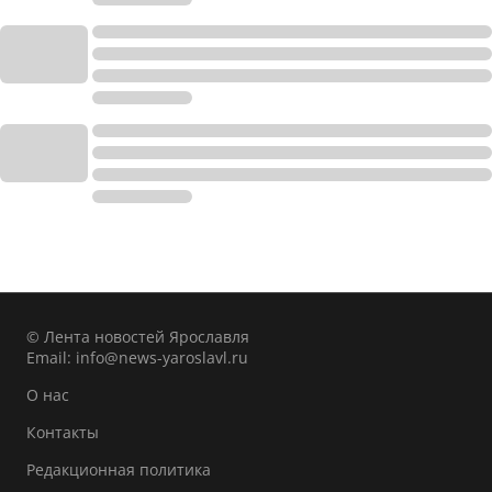
© Лента новостей Ярославля
Email:
info@news-yaroslavl.ru
О нас
Контакты
Редакционная политика