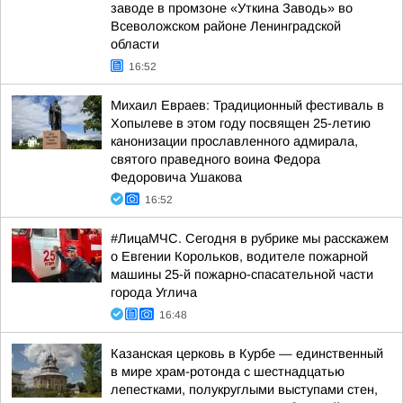
заводе в промзоне «Уткина Заводь» во
Всеволожском районе Ленинградской
области
16:52
Михаил Евраев: Традиционный фестиваль в
Хопылеве в этом году посвящен 25-летию
канонизации прославленного адмирала,
святого праведного воина Федора
Федоровича Ушакова
16:52
#ЛицаМЧС. Сегодня в рубрике мы расскажем
о Евгении Корольков, водителе пожарной
машины 25-й пожарно-спасательной части
города Углича
16:48
Казанская церковь в Курбе — единственный
в мире храм-ротонда с шестнадцатью
лепестками, полукруглыми выступами стен,