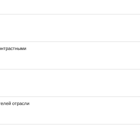
онтрастными
телей отрасли