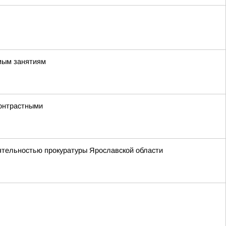
имым занятиям
контрастными
еятельностью прокуратуры Ярославской области