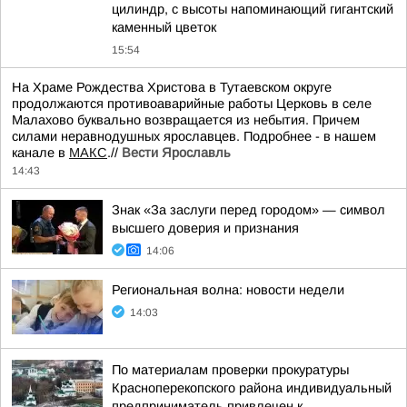
цилиндр, с высоты напоминающий гигантский
каменный цветок
15:54
На Храме Рождества Христова в Тутаевском округе
продолжаются противоаварийные работы Церковь в селе
Малахово буквально возвращается из небытия. Причем
силами неравнодушных ярославцев. Подробнее - в нашем
канале в
МАКС
.//
Вести Ярославль
14:43
Знак «За заслуги перед городом» — символ
высшего доверия и признания
14:06
Региональная волна: новости недели
14:03
По материалам проверки прокуратуры
Красноперекопского района индивидуальный
предприниматель привлечен к