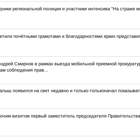
ики региональной полиции и участники интенсива "На страже ми
етили почётными грамотами и благодарностями ярких представи
Андрей Смирнов в рамках выезда мобильной приемной прокурату
ам соблюдения прав...
алыш появился на свет недавно и только-тольконачал показыва
абочим визитом первый заместитель председателя Правительств