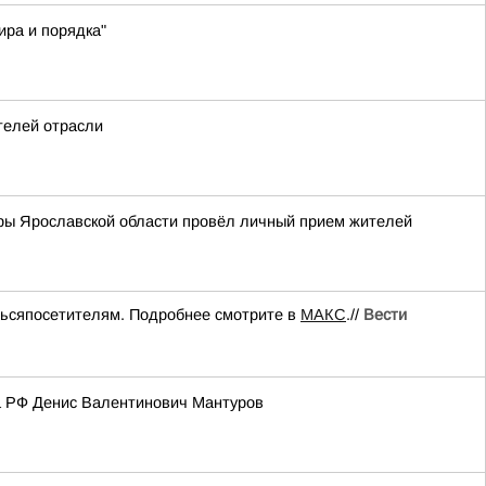
ра и порядка"
телей отрасли
ры Ярославской области провёл личный прием жителей
тьсяпосетителям. Подробнее смотрите в
МАКС
.//
Вести
а РФ Денис Валентинович Мантуров