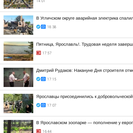
14:01
В Угличском округе аварийная электрика спали
18:38
Пятница, Ярославль!. Трудовая неделя завер
17:57
Дмитрий Рудаков: Накануне Дня строителя отм
17:15
Ярославцы присоединились к добровольческой 
17:07
В Ярославском зоопарке — пополнение у евро
16:44