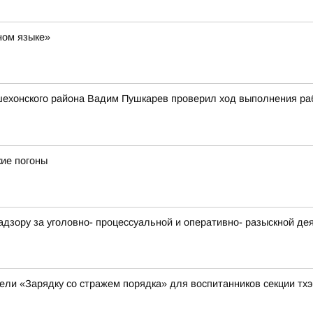
ном языке»
ехонского района Вадим Пушкарев проверил ход выполнения рабо
ие погоны
адзору за уголовно- процессуальной и оперативно- разыскной д
ели «Зарядку со стражем порядка» для воспитанников секции тх