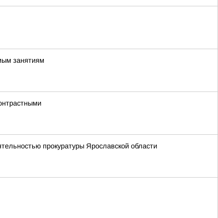
имым занятиям
контрастными
еятельностью прокуратуры Ярославской области