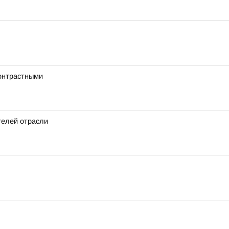
онтрастными
телей отрасли