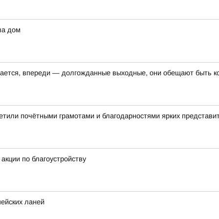
ла дом
шается, впереди — долгожданные выходные, они обещают быть к
етили почётными грамотами и благодарностями ярких представи
акции по благоустройству
пейских ланей