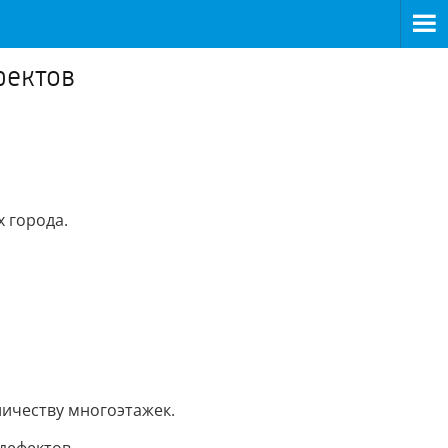
фектов
х города.
ичеству многоэтажек.