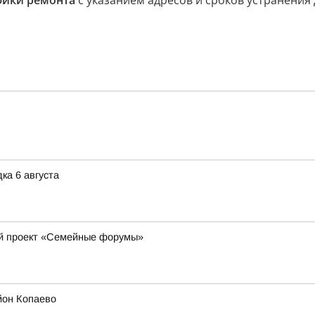
фики ремонта
с указанием адресов и сроков устранения 
ка 6 августа
ый проект «Семейные форумы»
йон Копаево