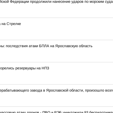
ской Федерации продолжили нанесение ударов по морским суда
 на Стрелке
аны: последствия атаки БПЛА на Ярославскую область
горелись резервуары на НПЗ
рабатывающего завода в Ярославской области, произошло возг
массовую атаку дронов - ПВО и РЭБ уничтожили 93 беспилотника