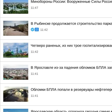
Минобороны России: Вооруженные Силы Россий
11:47
В Рыбинске продолжается строительство парка
11:42
Четверо раненых, из них трое госпитализиров
11:42
В Ярославле из-за падения обломков БПЛА за
11:41
Обломки БПЛА попали в резервуары нефтепере
11:41
Ярославская область отразила сегодня самую 