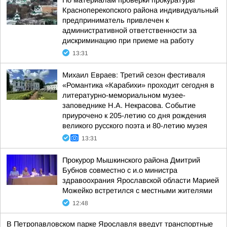
По материалам проверки прокуратуры
Красноперекопского района индивидуальный
предприниматель привлечен к
административной ответственности за
дискриминацию при приеме на работу
13:31
Михаил Евраев: Третий сезон фестиваля
«Романтика «Карабихи» проходит сегодня в
литературно-мемориальном музее-
заповеднике Н.А. Некрасова. Событие
приурочено к 205-летию со дня рождения
великого русского поэта и 80-летию музея
13:31
Прокурор Мышкинского района Дмитрий
Бубнов совместно с и.о министра
здравоохрания Ярославской области Марией
Можейко встретился с местными жителями
12:48
В Петропавловском парке Ярославля введут транспортные