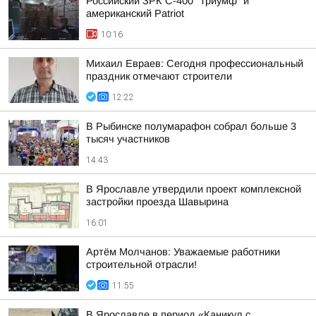
Российский ЗРК С-400 "Триумф" и
американский Patriot
10:16
Михаил Евраев: Сегодня профессиональный
праздник отмечают строители
12:22
В Рыбинске полумарафон собрал больше 3
тысяч участников
14:43
В Ярославле утвердили проект комплексной
застройки проезда Шавырина
16:01
Артём Молчанов: Уважаемые работники
строительной отрасли!
11:55
В Ярославле в период «Каникул с