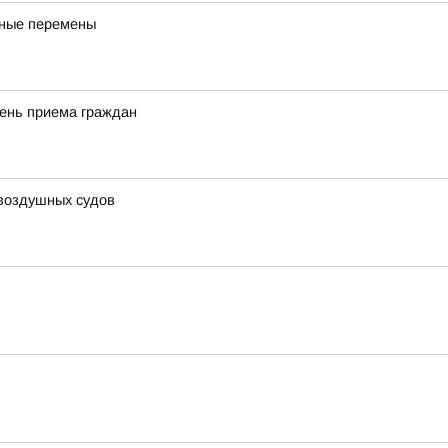
бные перемены
день приема граждан
 воздушных судов