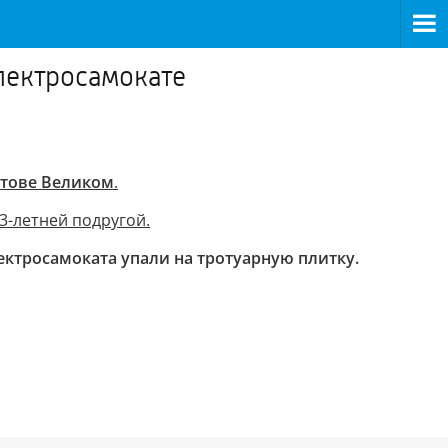
электросамокате
стове Великом
.
3-летней подругой.
ектросамоката упали на тротуарную плитку.