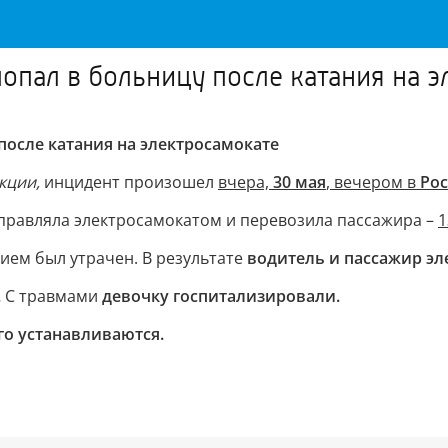
опал в больницу после катания на 
после катания на электросамокате
екции,
инцидент произошел
вчера,
30 мая
, вечером в
Ро
правляла электросамокатом и перевозила пассажира –
1
нием был утрачен. В результате
водитель и пассажир эл
.
С травмами
девочку госпитализировали.
о устанавливаются.