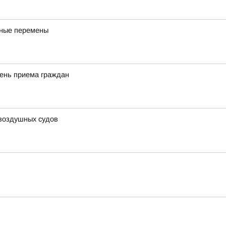
бные перемены
день приема граждан
 воздушных судов