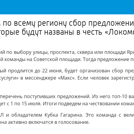
м по всему региону сбор предложени
торые будут названы в честь «Локом
ий по выбору улицы, проспекта, сквера или площади Яро
й команды на Советской площади. Тогда предложение 
рый продлится до 22 июня, будет организован сбор п
суслуги» в мессенджере «Макс». Если человек зарегист
 перечень поступивших предложений. Из него топ-10 в
т с 1 по 15 июля. Итоги подведем на чествовании коман
Л и обладателем Кубка Гагарина. Это команда с ве
она активно включатся в голосование.