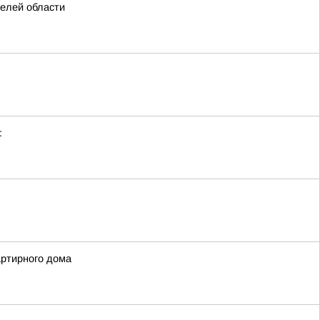
телей области
:
артирного дома