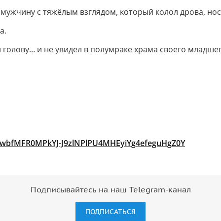
мужчину с тяжёлым взглядом, который колол дрова, носи
а.
 голову… и не увидел в полумраке храма своего младшег
M4wbfMFR0MPkYJ-J9zlNPlPU4MHEyiYg4efeguHgZ0Y
Подписывайтесь на наш Telegram-канал
ПОДПИСАТЬСЯ