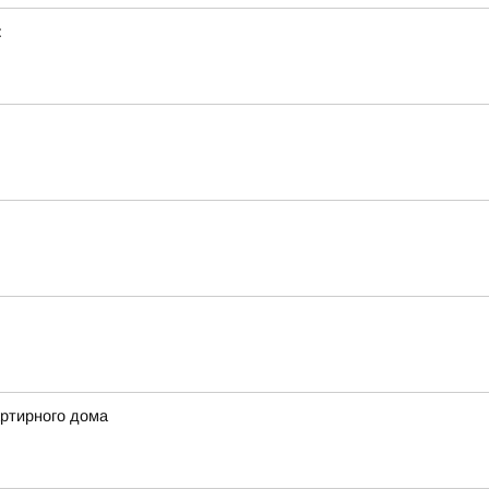
:
артирного дома