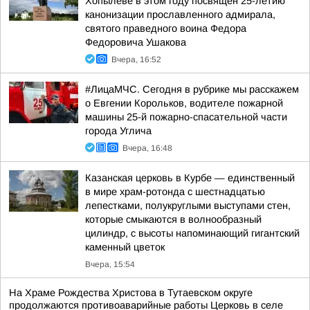
Хопылеве в этом году посвящен 25-летию
канонизации прославленного адмирала,
святого праведного воина Федора
Федоровича Ушакова
Вчера, 16:52
#ЛицаМЧС. Сегодня в рубрике мы расскажем
о Евгении Корольков, водителе пожарной
машины 25-й пожарно-спасательной части
города Углича
Вчера, 16:48
Казанская церковь в Курбе — единственный
в мире храм-ротонда с шестнадцатью
лепестками, полукруглыми выступами стен,
которые смыкаются в волнообразный
цилиндр, с высоты напоминающий гигантский
каменный цветок
Вчера, 15:54
На Храме Рождества Христова в Тутаевском округе
продолжаются противоаварийные работы Церковь в селе