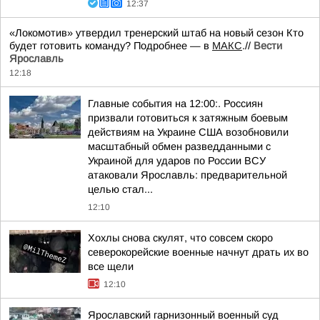
12:37
«Локомотив» утвердил тренерский штаб на новый сезон Кто
будет готовить команду? Подробнее — в
МАКС
.//
Вести
Ярославль
12:18
Главные события на 12:00:. Россиян
призвали готовиться к затяжным боевым
действиям на Украине США возобновили
масштабный обмен разведданными с
Украиной для ударов по России ВСУ
атаковали Ярославль: предварительной
целью стал...
12:10
Хохлы снова скулят, что совсем скоро
северокорейские военные начнут драть их во
все щели
12:10
Ярославский гарнизонный военный суд