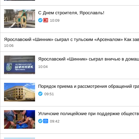
С Днем строителя, Ярославль!
10:09
Ярославский «Шинник» сыграл с тульским «Арсеналом» Как за
10:06
Ярославский «Шинник» сыграл вничью в дома
10:04
Порядок приема и рассмотрения обращений гр
09:51
Угличские полицейские при поддержке обществ
09:42