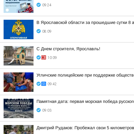
09:24
В Ярославской области за прошедшие сутки 8 а
08:09
С Днем строителя, Ярославль!
10:09
Угличские полицейские при поддержке обществ
09:42
Памятная дата: первая морская победа русско
09:03
Дмитрий Рудаков: Пробежал свои 5 километро