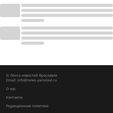
© Лента новостей Ярославля
Email:
info@news-yaroslavl.ru
О нас
Контакты
Редакционная политика