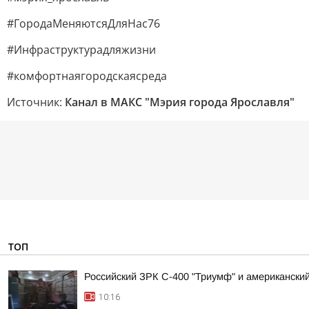
#ГородаМеняютсяДляНас76
#Инфраструктурадляжизни
#комфортнаягородскаясреда
Источник:
Канал в МАКС "Мэрия города Ярославля"
ТОП
Российский ЗРК С-400 "Триумф" и американский 
10:16