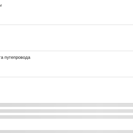
ы
та путепровода