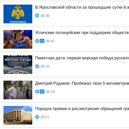
В Ярославской области за прошедшие сутки 8 а
08:09
Угличские полицейские при поддержке обществ
09:42
Памятная дата: первая морская победа русско
09:03
Дмитрий Рудаков: Пробежал свои 5 километро
09:03
Порядок приема и рассмотрения обращений гр
09:51