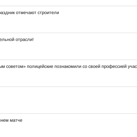
аздник отмечают строители
ельной отрасли!
м советом» полицейские познакомили со своей профессией участ
шнем матче