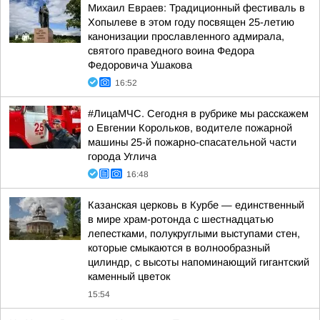
Михаил Евраев: Традиционный фестиваль в
Хопылеве в этом году посвящен 25-летию
канонизации прославленного адмирала,
святого праведного воина Федора
Федоровича Ушакова
16:52
#ЛицаМЧС. Сегодня в рубрике мы расскажем
о Евгении Корольков, водителе пожарной
машины 25-й пожарно-спасательной части
города Углича
16:48
Казанская церковь в Курбе — единственный
в мире храм-ротонда с шестнадцатью
лепестками, полукруглыми выступами стен,
которые смыкаются в волнообразный
цилиндр, с высоты напоминающий гигантский
каменный цветок
15:54