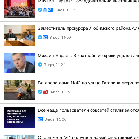
Михаил Евраев: Последовательно выстраиваем
Вчера, 15:06
Заместитель прокурора Любимского района Ал
Вчера, 16:59
Михаил Евраев: В кратчайшие сроки удалось л
Вчера, 21:24
Во дворе дома №42 на улице Гагарина скоро п
Вчера, 18:32
Все чаще пользователи соцсетей сталкиваются
Вчера, 16:06
Споршкола №4 получила новый спортивный ин